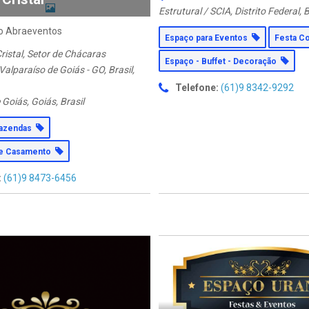
Estrutural / SCIA, Distrito Federal, B
o Abraeventos
Espaço para Eventos
Festa C
istal, Setor de Chácaras
Espaço - Buffet - Decoração
alparaíso de Goiás - GO, Brasil
,
Telefone:
(61)9 8342-9292
Goiás, Goiás, Brasil
Fazendas
de Casamento
:
(61)9 8473-6456