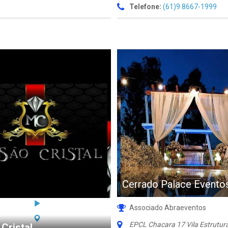
Telefone:
(61)9 8667-1999
Cerrado Palace Evento
Associado Abraeventos
EPCL Chacara 17 Vila Estrutura
Cristal