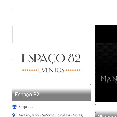
Espaço 82
Empresa
Rua 82, n.99 - Setor Sul, Goiânia - Goiás,
Mansão 