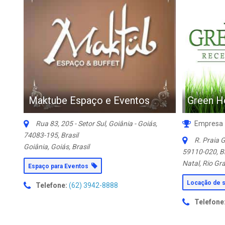
Maktube Espaço e Eventos
Green H
Rua 83, 205 - Setor Sul, Goiânia - Goiás,
Empresa
74083-195, Brasil
R. Praia G
Goiânia, Goiás, Brasil
59110-020, Br
Natal, Rio Gra
Espaço para Eventos
Locação de 
Telefone:
(62) 3942-8888
Telefone