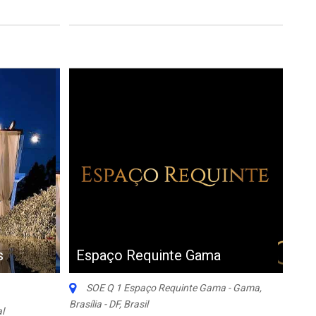
s
Espaço Requinte Gama
SOE Q 1 Espaço Requinte Gama - Gama,
Brasília - DF, Brasil
l