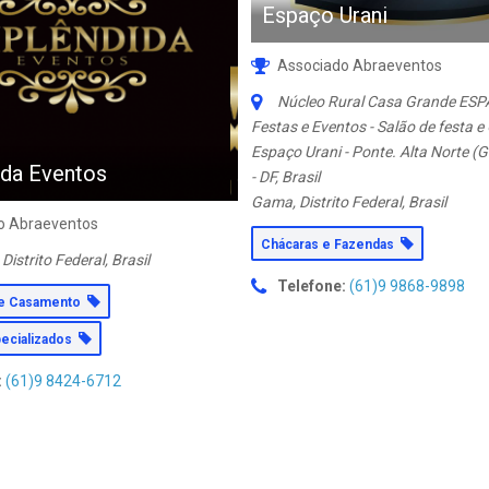
Espaço Urani
Associado Abraeventos
Núcleo Rural Casa Grande ESP
Festas e Eventos - Salão de festa e
Espaço Urani - Ponte. Alta Norte (G
ida Eventos
- DF, Brasil
Gama, Distrito Federal, Brasil
o Abraeventos
Chácaras e Fazendas
 Distrito Federal, Brasil
Telefone:
(61)9 9868-9898
de Casamento
pecializados
:
(61)9 8424-6712