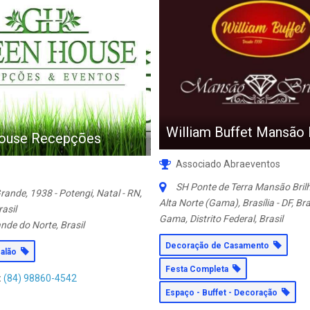
William Buffet Mansão 
ouse Recepções
Associado Abraeventos
SH Ponte de Terra Mansão Brilh
rande, 1938 - Potengi, Natal - RN,
Alta Norte (Gama), Brasília - DF, Bra
asil
Gama, Distrito Federal, Brasil
nde do Norte, Brasil
Decoração de Casamento
salão
Festa Completa
:
(84) 98860-4542
Espaço - Buffet - Decoração