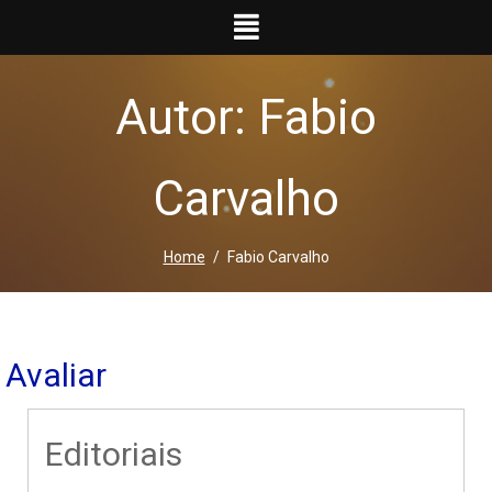
Ir
para
o
conteúdo
Autor: Fabio
Carvalho
Home
Fabio Carvalho
Avaliar
Editoriais