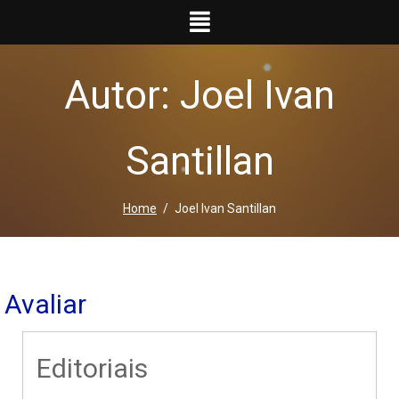
Ir
para
o
conteúdo
Autor: Joel Ivan
Santillan
Home
Joel Ivan Santillan
Avaliar
Editoriais