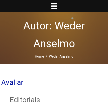
Ir
para
o
conteúdo
Autor: Weder
Anselmo
Home
Weder Anselmo
Avaliar
Editoriais