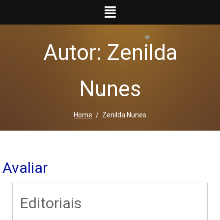
Ir
para
o
conteúdo
Autor: Zenilda
Nunes
Home
Zenilda Nunes
Avaliar
Editoriais