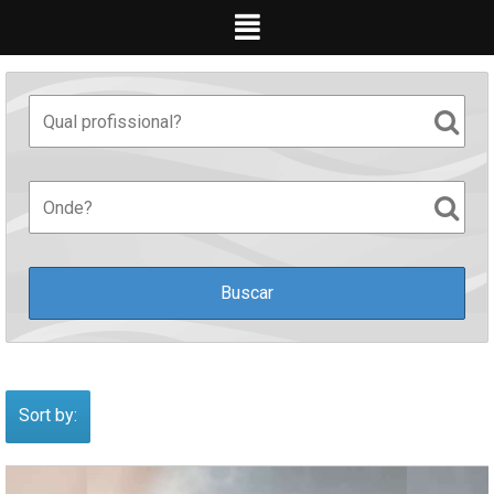
Ir
para
o
conteúdo
Sort by: