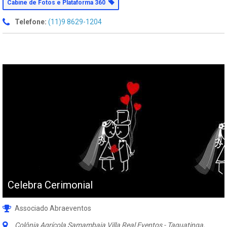
Cabine de Fotos e Plataforma 360
Telefone:
(11)9 8629-1204
Celebra Cerimonial
Associado Abraeventos
Colônia Agrícola Samambaia Villa Real Eventos - Taguatinga,