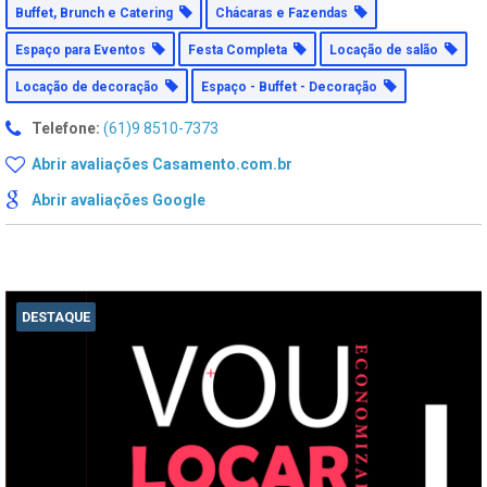
Buffet, Brunch e Catering
Chácaras e Fazendas
Espaço para Eventos
Festa Completa
Locação de salão
Locação de decoração
Espaço - Buffet - Decoração
Telefone:
(61)9 8510-7373
Abrir avaliações Casamento.com.br
Abrir avaliações Google
DESTAQUE