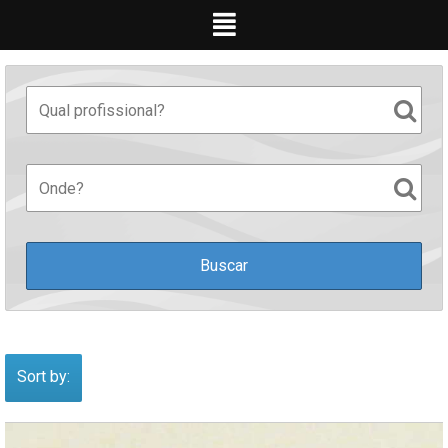
Ir
para
o
conteúdo
Sort by: